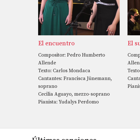
El encuentro
El s
Compositor: Pedro Humberto
Comp
Allende
Alle
Texto: Carlos Mondaca
Texto
Cantantes: Francisca Jünemann,
Canta
soprano
Piani
Cecilia Aguayo, mezzo-soprano
Pianista: Yudalys Perdomo