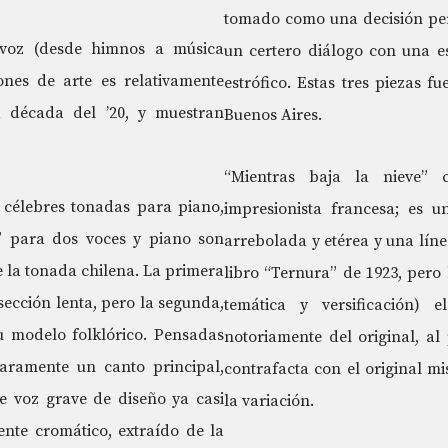
tomado como una decisión pe
 voz (desde himnos a música
un certero diálogo con una es
ones de arte es relativamente
estrófico. Estas tres piezas 
a década del ’20, y muestran
Buenos Aires.
“Mientras baja la nieve” c
 célebres tonadas para piano,
impresionista francesa; es u
” para dos voces y piano son
arrebolada y etérea y una líne
e la tonada chilena. La primera
libro “Ternura” de 1923, pero
sección lenta, pero la segunda,
temática y versificación) 
su modelo folklórico. Pensadas
notoriamente del original, 
laramente un canto principal,
contrafacta con el original mi
 voz grave de diseño ya casi
la variación.
nte cromático, extraído de la