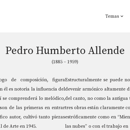
Temas
Pedro Humberto Allende
(1885 – 1959)
ogo de composición, figura
Estructuralmente se puede no
 él es notoria la influencia del
devenir armónico altamente de
llí se comprenderá lo melódico,
del canto, no como la antigua
 son de las primeras en entrar
tres obras están claramente con
ico autor, cultivó tanto piezas
estróficamente como en “Mient
 de Arte en 1945.
las nubes” o con el trabajo en