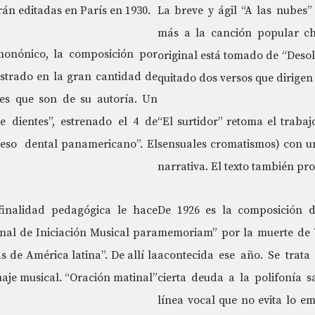
án editadas en París en 1930.
La breve y ágil “A las nubes”
más a la canción popular ch
onónico, la composición por
original está tomado de “Desola
strado en la gran cantidad de
quitado dos versos que dirige
es que son de su autoría. Un
 dientes”, estrenado el 4 de
“El surtidor” retoma el trabaj
reso dental panamericano”. El
sensuales cromatismos) con u
narrativa. El texto también pr
finalidad pedagógica le hace
De 1926 es la composición d
nal de Iniciación Musical para
memoriam” por la muerte de 
s de América latina”. De allí la
acontecida ese año. Se trata
guaje musical. “Oración matinal”
cierta deuda a la polifonía 
línea vocal que no evita lo e