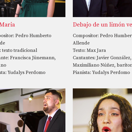
 Maria
Debajo de un limón v
ositor: Pedro Humberto
Compositor: Pedro Humber
nde
Allende
: texto tradicional
Texto: Max Jara
nte: Francisca Jünemann,
Cantantes: Javier González,
ano
Maximiliano Núñez, baríto
sta: Yudalys Perdomo
Pianista: Yudalys Perdomo