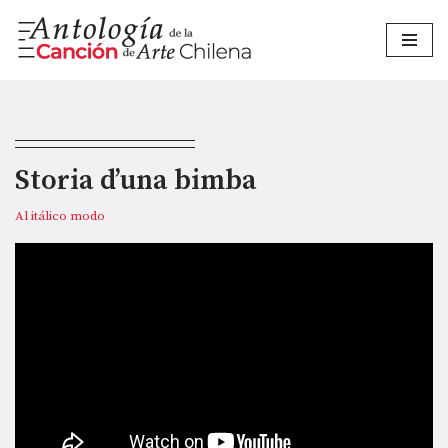
Saltar
al
contenido
Storia d’una bimba
Al itálico modo